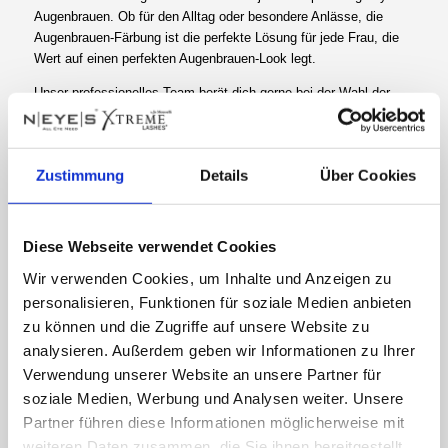
Augenbrauen. Ob für den Alltag oder besondere Anlässe, die
Augenbrauen-Färbung ist die perfekte Lösung für jede Frau, die
Wert auf einen perfekten Augenbrauen-Look legt.
Unser professionelles Team berät dich gerne bei der Wahl der
passenden Farbe und berücksichtigt dabei auch deine
individuellen Wünsche und Vorstellungen. Überzeuge dich selbst
von unserem Angebot und vereinbare noch heute einen Termin für
Zustimmung
Details
Über Cookies
deine Augenbrauen-Färbung.
Lash Lifting
Diese Webseite verwendet Cookies
Erlebe den perfekten Augenaufschlag ohne Mascara oder
Wir verwenden Cookies, um Inhalte und Anzeigen zu
Wimpernextension mit Neyes Lash Lifting!
personalisieren, Funktionen für soziale Medien anbieten
Unser Wimpernlifting verleiht deinen Naturwimpern einen
zu können und die Zugriffe auf unsere Website zu
dauerhaften Schwung, der deine kurzen und geraden Wimpern
analysieren. Außerdem geben wir Informationen zu Ihrer
voller und länger aussehen lässt. Dabei verwenden wir
Verwendung unserer Website an unsere Partner für
hochwertige Lotionen, um deine Wimpern in einzelnen Schritten
soziale Medien, Werbung und Analysen weiter. Unsere
anzuheben und in Form zu bringen. Anschließend werden sie
Partner führen diese Informationen möglicherweise mit
gefärbt und mit unserem Keratinbooster gepflegt, um ihnen einen
weiteren Daten zusammen, die Sie ihnen bereitgestellt
optimalen Glanz zu verleihen.